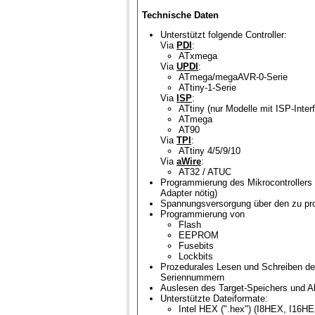
Technische Daten
Unterstützt folgende Controller:
Via
PDI
:
ATxmega
Via
UPDI
:
ATmega/megaAVR-0-Serie
ATtiny-1-Serie
Via
ISP
:
ATtiny (nur Modelle mit ISP-Inter
ATmega
AT90
Via
TPI
:
ATtiny 4/5/9/10
Via
aWire
:
AT32 / ATUC
Programmierung des Mikrocontrollers
Adapter nötig)
Spannungsversorgung über den zu prog
Programmierung von
Flash
EEPROM
Fusebits
Lockbits
Prozedurales Lesen und Schreiben de
Seriennummern
Auslesen des Target-Speichers und A
Unterstützte Dateiformate:
Intel HEX (".hex") (I8HEX, I16H