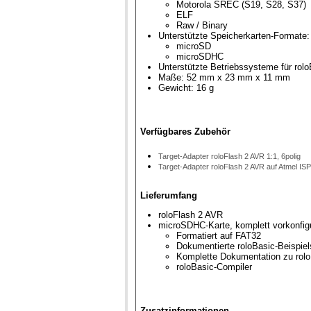
Motorola SREC (S19, S28, S37)
ELF
Raw / Binary
Unterstützte Speicherkarten-Formate:
microSD
microSDHC
Unterstützte Betriebssysteme für rol
Maße: 52 mm x 23 mm x 11 mm
Gewicht: 16 g
Verfügbares Zubehör
Target-Adapter roloFlash 2 AVR 1:1, 6polig
Target-Adapter roloFlash 2 AVR auf Atmel ISP
Lieferumfang
roloFlash 2 AVR
microSDHC-Karte, komplett vorkonfigu
Formatiert auf FAT32
Dokumentierte roloBasic-Beispiel
Komplette Dokumentation zu rolo
roloBasic-Compiler
Zusatzinformationen