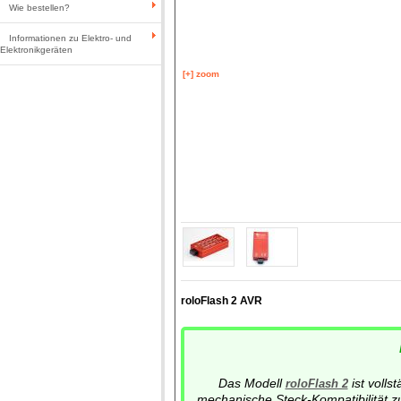
Wie bestellen?
Informationen zu Elektro- und
Elektronikgeräten
[+] zoom
roloFlash 2 AVR
Das Modell
ist volls
roloFlash 2
mechanische Steck-Kompatibilität zu