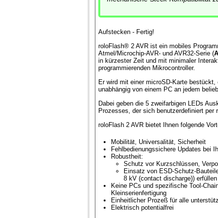
Aufstecken - Fertig!
roloFlash® 2 AVR ist ein mobiles Program
Atmel/Microchip-AVR- und AVR32-Serie (
A
in kürzester Zeit und mit minimaler Intera
programmierenden Mikrocontroller.
Er wird mit einer microSD-Karte bestückt,
unabhängig von einem PC an jedem beliebi
Dabei geben die 5 zweifarbigen LEDs Ausk
Prozesses, der sich benutzerdefiniert per 
roloFlash 2 AVR bietet Ihnen folgende Vort
Mobilität, Universalität, Sicherheit
Fehlbedienungssichere Updates bei I
Robustheit:
Schutz vor Kurzschlüssen, Verpo
Einsatz von ESD-Schutz-Bauteilen
8 kV (contact discharge)) erfüllen
Keine PCs und spezifische Tool-Chain
Kleinserienfertigung
Einheitlicher Prozeß für alle unterstüt
Elektrisch potentialfrei