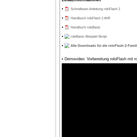
•
Schnellstart-Anleitung roloFlash 2
•
Handbuch roloFlash 2 AVR
•
Handbuch roloBasic
•
roloBasic-Beispiel-Skript
•
Alle Downloads für die roloFlash-2-Famil
• Demovideo: Vorbereitung roloFlash mit r