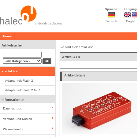
Sprache
Languag
Deutsch
English
Home
Artikelsuche
Sie sind hier: /
roloFlash
Artikel 4 / 4
roloFlash
Artikeldetails
Adapter roloFlash 2
Adapter roloFlash 2 AVR
Informationen
Datenschutz
Versand und Kosten
Widerrufsrecht