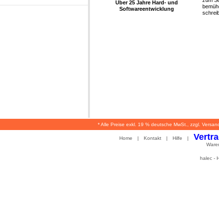
Über 25 Jahre Hard- und
bemühe
Softwareentwicklung
schrei
* Alle Preise exkl. 19 % deutsche MwSt., zzgl. Versan
Vertr
Home
|
Kontakt
|
Hilfe
|
Ware
halec -