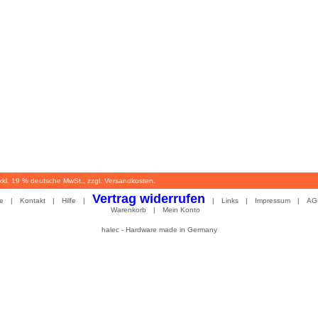
exkl. 19 % deutsche MwSt., zzgl. Versandkosten.
Vertrag widerrufen
e
|
Kontakt
|
Hilfe
|
|
Links
|
Impressum
|
AG
Warenkorb
|
Mein Konto
halec - Hardware made in Germany