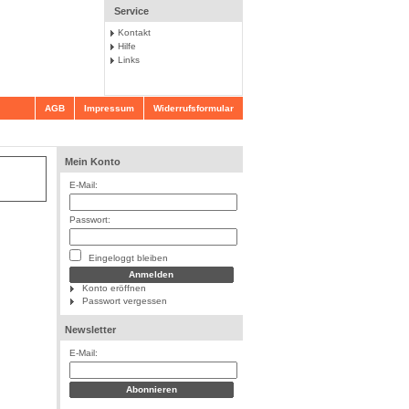
Service
Kontakt
Hilfe
Links
AGB
Impressum
Widerrufsformular
Mein Konto
E-Mail:
Passwort:
Eingeloggt bleiben
Konto eröffnen
Passwort vergessen
Newsletter
E-Mail: