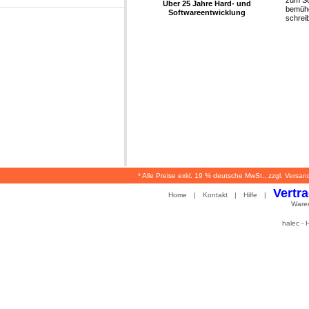
Über 25 Jahre Hard- und
bemühe
Softwareentwicklung
schrei
* Alle Preise exkl. 19 % deutsche MwSt., zzgl. Versan
Vertr
Home
|
Kontakt
|
Hilfe
|
Ware
halec -